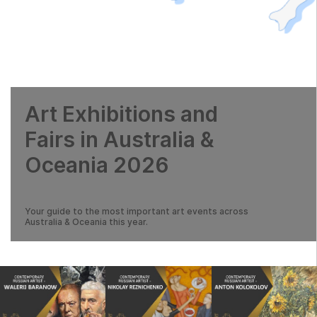
Art Exhibitions and
Fairs in Australia &
Oceania 2026
Your guide to the most important art events across
Australia & Oceania this year.